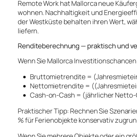
Remote Work hat Mallorca neue Käufergr
wohnen. Nachhaltigkeit und Energieeff
der Westküste behalten ihren Wert, wäh
liefern.
Renditeberechnung — praktisch und ve
Wenn Sie Mallorca Investitionschancen 
Bruttomietrendite = (Jahresmietei
Nettomietrendite = ((Jahresmietei
Cash-on-Cash = (jährlicher Netto-C
Praktischer Tipp: Rechnen Sie Szenarie
% für Ferienobjekte konservativ zugru
Wenn Sie mehrere Objekte oder ein größer