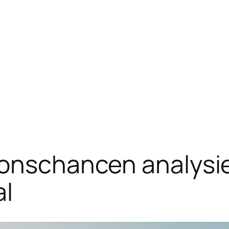
ionschancen analysie
al