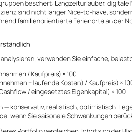
uppen beschert: Langzeiturlauber, digitale N
izienz sind nicht länger Nice-to-have, sond
rend familienorientierte Ferienorte an der N
rständlich
analysieren, verwenden Sie einfache, belastb
nnahmen / Kaufpreis) × 100
nnahmen − laufende Kosten) / Kaufpreis) × 10
ashflow / eingesetztes Eigenkapital) × 100
n — konservativ, realistisch, optimistisch. L
nde, wenn Sie saisonale Schwankungen berück
es Portfolio vergleichen, lohnt sich der Blick