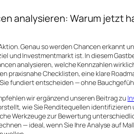
en analysieren: Warum jetzt ha
 Aktion. Genau so werden Chancen erkannt un
el und Investmentmarkt ist. In diesem Gastbei
hancen analysieren, welche Kennzahlen wirklich
ten praxisnahe Checklisten, eine klare Road
e Sie fundiert entscheiden — ohne Bauchgefü
mpfehlen wir ergänzend unseren Beitrag zu
In
stellt, wie Sie Renditequellen identifizieren
tische Werkzeuge zur Bewertung unterschiedlic
rechnen — ideal, wenn Sie Ihre Analyse auf Ma